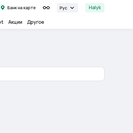
Halyk
Банк на карте
Рус
et
Акции
Другое