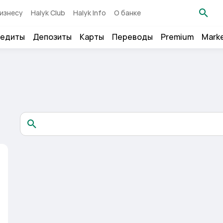
изнесу
Halyk Club
Halyk Info
О банке
едиты
Депозиты
Карты
Переводы
Premium
Mark