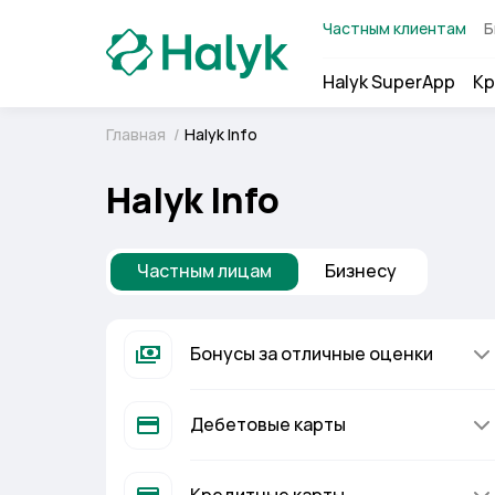
Частным клиентам
Б
Halyk SuperApp
Кр
Главная
/
Halyk Info
Halyk Info
Частным лицам
Бизнесу
Бонусы за отличные оценки
Дебетовые карты