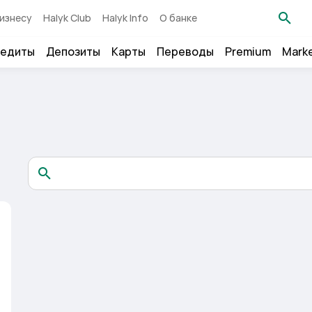
изнесу
Halyk Club
Halyk Info
О банке
едиты
Депозиты
Карты
Переводы
Premium
Mark