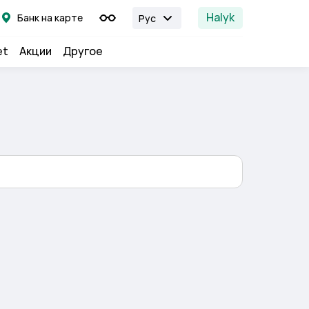
Halyk
Банк на карте
Рус
et
Акции
Другое