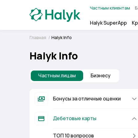
Частным клиентам
Б
Halyk SuperApp
Кр
Главная
/
Halyk Info
Halyk Info
Частным лицам
Бизнесу
Бонусы за отличные оценки
Дебетовые карты
ТОП 10 вопросов