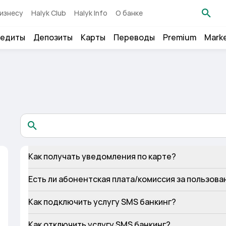
изнесу
Halyk Club
Halyk Info
О банке
едиты
Депозиты
Карты
Переводы
Premium
Mark
Как получать уведомления по карте?
Есть ли абонентская плата/комиссия за пользова
Как подключить услугу SMS банкинг?
Как отключить услугу SMS банкинг?