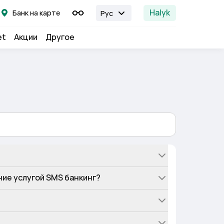
Halyk
Банк на карте
Рус
et
Акции
Другое
ние услугой SMS банкинг?