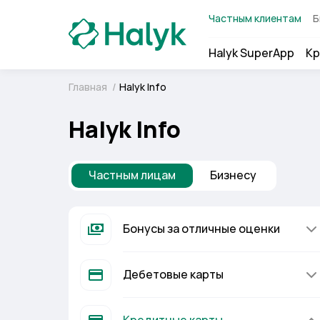
Частным клиентам
Б
Halyk SuperApp
Кр
Главная
/
Halyk Info
Halyk Info
Частным лицам
Бизнесу
Бонусы за отличные оценки
Дебетовые карты