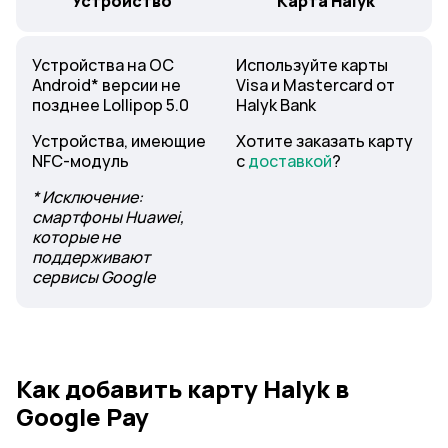
Устройство
Карта Halyk
Устройства на ОС
Используйте карты
Android* версии не
Visa и Mastercard от
позднее Lollipop 5.0
Halyk Bank
Устройства, имеющие
Хотите заказать карту
NFC-модуль
с
доставкой
?
* Исключение:
смартфоны Huawei,
которые не
поддерживают
сервисы Google
Как добавить карту Halyk в
Google Pay