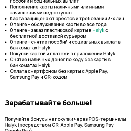
пособий и социальных выплат
Пополнение карты наличными или иными
зачислениями недоступно
Карта защищена от арестов и требований 3-х лиц
0 теңге - обслуживание карты во все года
0 теңге - заказ пластиковой карты в
Halyk
с
бесплатной доставкой курьером
0 теңге - снятие пособий и социальных выплат в
банкоматах Halyk
Покупки картой и платежи в приложении Halyk
Снятие наличных денег по коду без карты в
банкоматах Halyk
Оплата смартфоном без карты с Apple Pay,
Samsung Pay и QR-кодом
Зарабатывайте больше!
Получайте бонусы на покупки через POS-терминалы
Halyk (посредством QR, Apple Pay, Samsung Pay,
Google Pay).