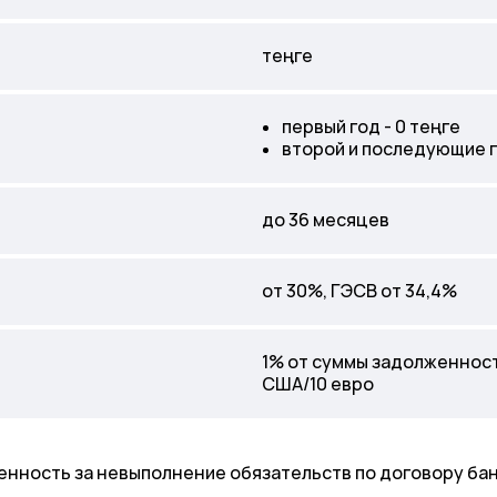
теңге
первый год - 0 теңге
второй и последующие г
до 36 месяцев
от 30%, ГЭСВ от 34,4%
1% от суммы задолженност
США/10 евро
енность за невыполнение обязательств по договору бан