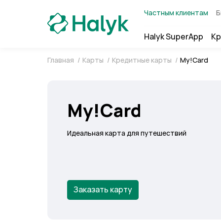
Частным клиентам
Б
Halyk SuperApp
Кр
Главная
/
Карты
/
Кредитные карты
/
My!Card
My!Card
Идеальная карта для путешествий
Заказать карту