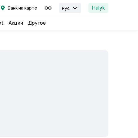
Halyk
Банк на карте
Рус
et
Акции
Другое