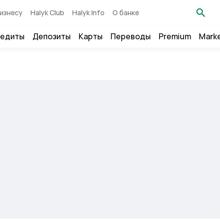
изнесу
Halyk Club
Halyk Info
О банке
едиты
Депозиты
Карты
Переводы
Premium
Mark