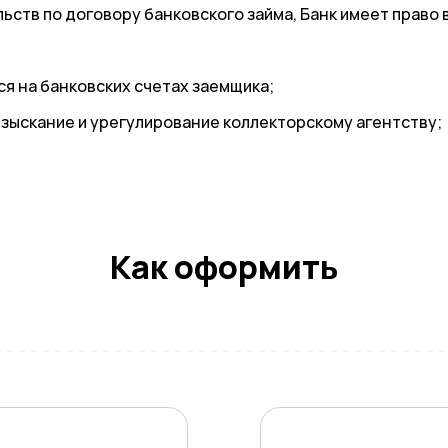
ств по договору банковского займа, Банк имеет право в
я на банковских счетах заемщика;
зыскание и урегулирование коллекторскому агентству;
Как оформить