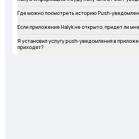
Где можно посмотреть историю Push-уведомле
Если приложение Halyk не открыто, придет ли м
Я установил услугу push-уведомления в приложе
приходят?