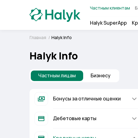
Частным клиентам
Б
Halyk SuperApp
Кр
Главная
/
Halyk Info
Halyk Info
Частным лицам
Бизнесу
Бонусы за отличные оценки
Дебетовые карты