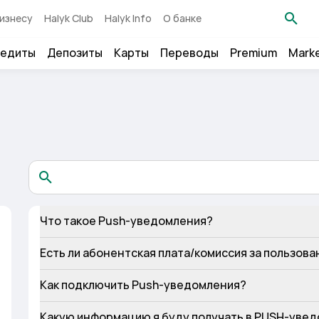
изнесу
Halyk Club
Halyk Info
О банке
едиты
Депозиты
Карты
Переводы
Premium
Mark
Что такое Push-уведомления?
Есть ли абонентская плата/комиссия за пользов
Как подключить Push-уведомления?
Какую информацию я буду получать в PUSH-уве