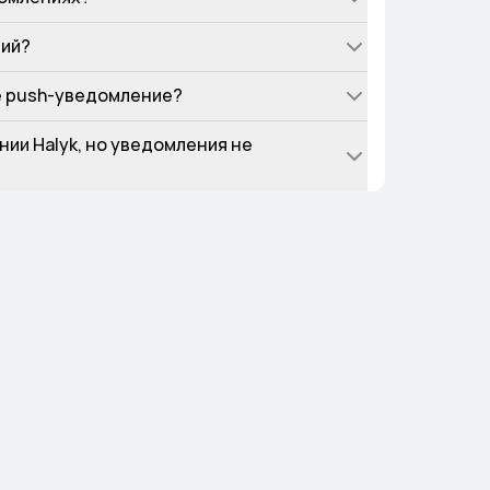
ний?
не push-уведомление?
нии Halyk, но уведомления не