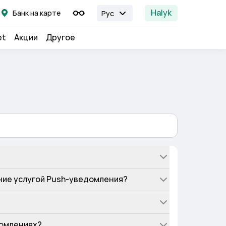
Halyk
Банк на карте
Рус
et
Акции
Другое
ание услугой Push-уведомления?
домлениях?