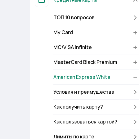
Кредитные карты
ТОП 10 вопросов
My Card
MC/VISA Infinite
MasterCard Black Premium
American Express White
Условия и преимущества
Как получить карту?
Как пользоваться картой?
Лимиты по карте