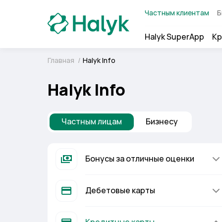
Частным клиентам
Б
Halyk SuperApp
Кр
Главная
/
Halyk Info
Halyk Info
Частным лицам
Бизнесу
Бонусы за отличные оценки
Дебетовые карты