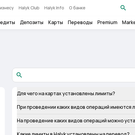
изнесу
Halyk Club
Halyk Info
О банке
едиты
Депозиты
Карты
Переводы
Premium
Mark
Для чего на картах установлены лимиты?
При проведении каких видов операций имеются л
На проведение каких видов операций можно уст
Какие лимиты в Halyk установлены на перевод?