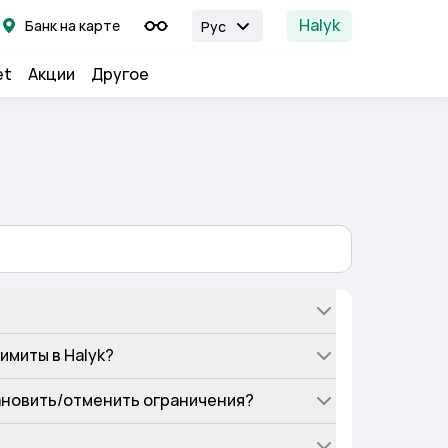
Halyk
Банк на карте
Рус
et
Акции
Другое
имиты в Halyk?
ановить/отменить ограничения?