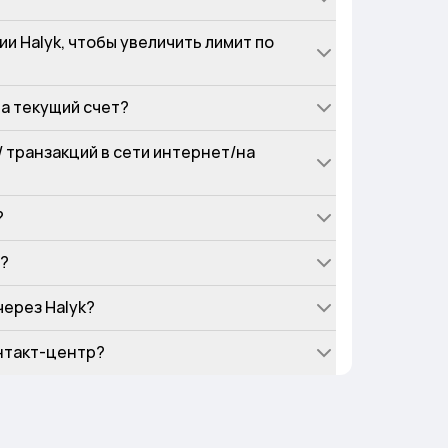
и Halyk, чтобы увеличить лимит по
на текущий счет?
 транзакций в сети интернет/на
?
е?
через Halyk?
онтакт-центр?