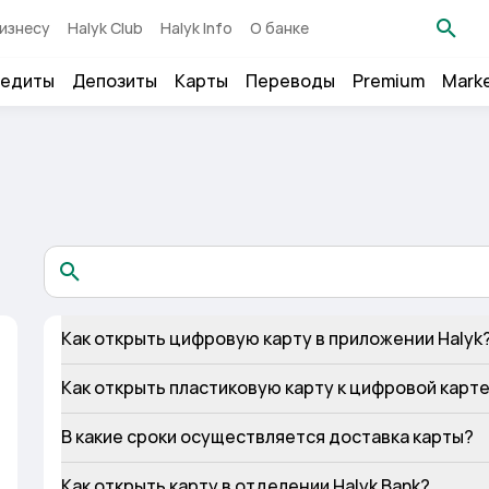
изнесу
Halyk Club
Halyk Info
О банке
едиты
Депозиты
Карты
Переводы
Premium
Mark
Как открыть цифровую карту в приложении Halyk
Как открыть пластиковую карту к цифровой карте
В какие сроки осуществляется доставка карты?
Как открыть карту в отделении Halyk Bank?