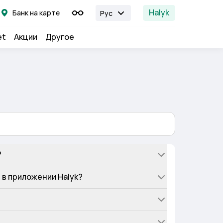
Halyk
Банк на карте
Рус
et
Акции
Другое
?
 в приложении Halyk?