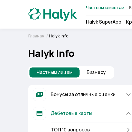
Частным клиентам
Б
Halyk SuperApp
Кр
Главная
/
Halyk Info
Halyk Info
Частным лицам
Бизнесу
Бонусы за отличные оценки
Дебетовые карты
ТОП 10 вопросов