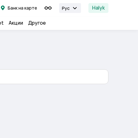
Halyk
Банк на карте
Рус
et
Акции
Другое