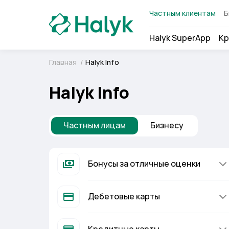
Частным клиентам
Б
Halyk SuperApp
Кр
Главная
/
Halyk Info
Halyk Info
Частным лицам
Бизнесу
Бонусы за отличные оценки
Дебетовые карты