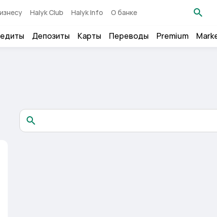
изнесу
Halyk Club
Halyk Info
О банке
едиты
Депозиты
Карты
Переводы
Premium
Mark