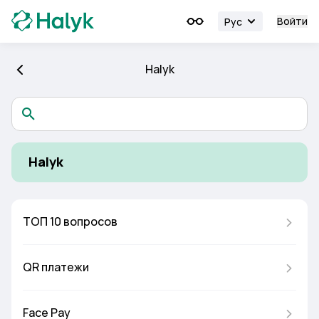
Войти
Рус
Halyk
Halyk
ТОП 10 вопросов
QR платежи
Face Pay