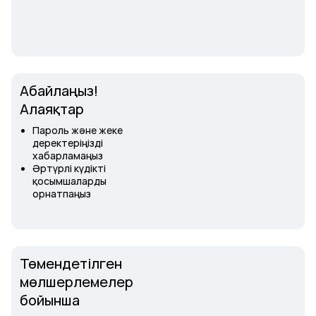
Абайлаңыз!
Алаяқтар
Пароль және жеке
деректеріңізді
хабарламаңыз
Әртүрлі күдікті
қосымшаларды
орнатпаңыз
Төмендетілген
мөлшерлемелер
бойынша