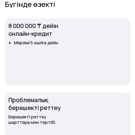
Бүгінде өзекті
8 000 000 ₸ дейін
онлайн-кредит
Мерзімі 5 жылға дейін
Проблемалық
берешекті реттеу
Берешекті реттеу
шарттары мен тәртібі