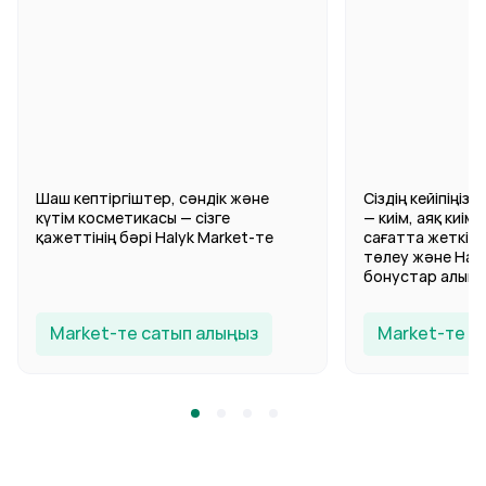
Шаш кептіргіштер, сәндік және
Сіздің кейіпіңіз
күтім косметикасы — сізге
— киім, аяқ киім
қажеттінің бәрі Halyk Market-те
сағатта жеткізу,
төлеу және Hal
бонустар алыңы
Market-те сатып алыңыз
Market-те с