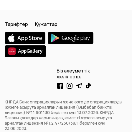
Тарифтер
Құжаттар
Біз әлеуметтік
желілерде
ҚНРДА Банк операцияларын және өзге де операцияларды
жүзеге асыруға арналған лицензия (Әмбебап банктік
лицензия) №1.1.601.130 берілген күні 13.07.2026. ҚНРДА
Бағалы қағаздар нарығында қызметті жүзеге асыруға
арналған лицензия №1.2.47/230/38/1 берілген күні
23.06.2023.