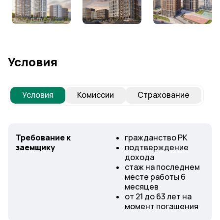
Условия
Условия
Комиссии
Страхование
Требование к
гражданство РК
заемщику
подтверждение
дохода
стаж на последнем
месте работы 6
месяцев
от 21 до 63 лет на
момент погашения