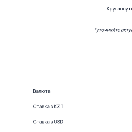
Круглосут
*уточняйте акт
Валюта
Ставка в KZT
Ставка в USD