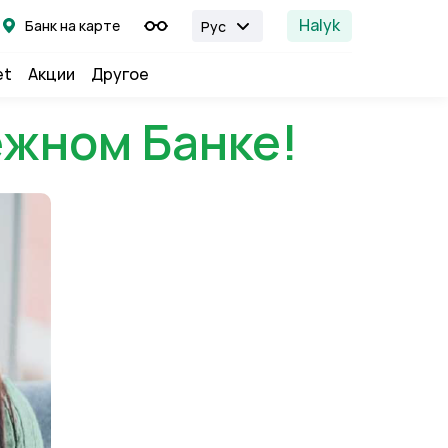
Halyk
Банк на карте
Рус
et
Акции
Другое
ежном Банке!