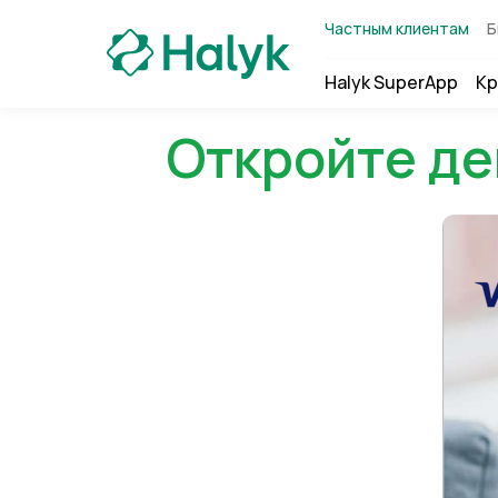
Частным клиентам
Б
Halyk SuperApp
Кр
Откройте де