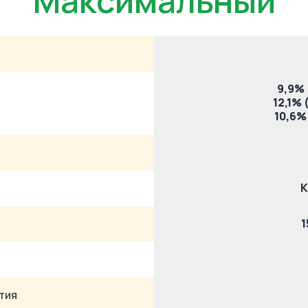
"Максимальный"
9,9% 
12,1% 
10,6% 
K
1
тия