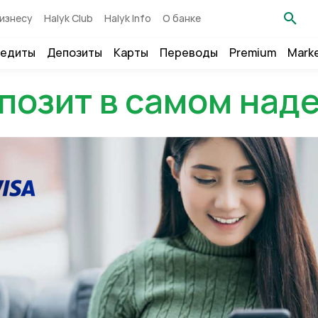
изнесу
Halyk Club
Halyk Info
О банке
едиты
Депозиты
Карты
Переводы
Premium
Mark
позит в самом над