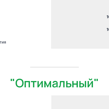
1
1
тия
"Оптимальный"