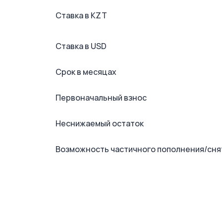
Ставка в KZT
Ставка в USD
Срок в месяцах
Первоначальный взнос
Неснижаемый остаток
Возможность частичного пополнения/сня