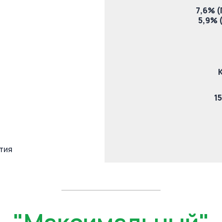
7,6% (
5,9% 
K
1
тия