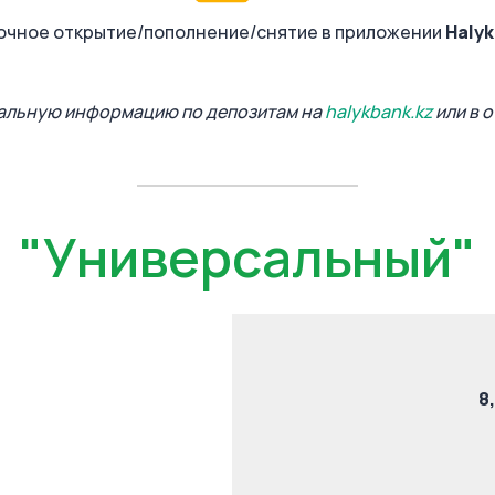
очное открытие/пополнение/снятие в приложении
Halyk
уальную информацию по депозитам на
halykbank.kz
или в 
"Универсальный"
8