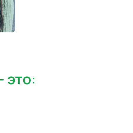
- это: