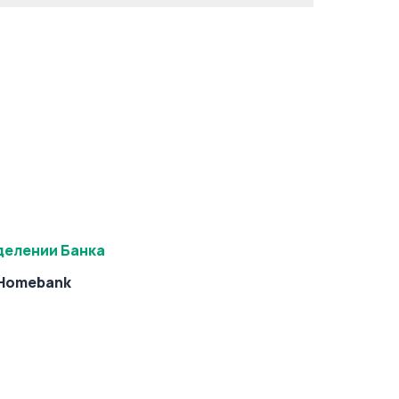
делении Банка
Homebank